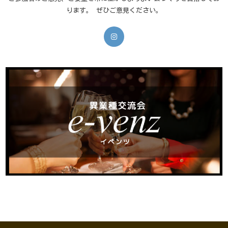
ります。 ぜひご意見ください。
新
し
い
タ
ブ
で
開
く