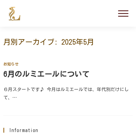
コ
ン
テ
ン
ツ
月別アーカイブ: 2025年5月
へ
ス
キ
ッ
お知らせ
プ
6月のルミエールについて
６月スタートです♪ 今月はルミエールでは、年代別だけにし
て、…
Information